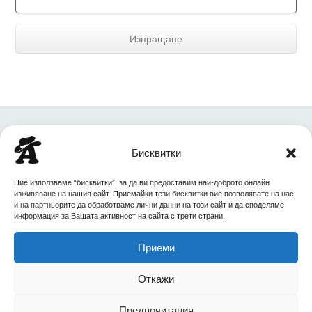
+359 88 727 8668
Бисквитки
office@agent.bg
Ние използваме “бисквитки”, за да ви предоставим най-доброто онлайн
изживяване на нашия сайт. Приемайки тези бисквитки вие позволявате на нас
София,ул. Царибродска 77-83
и на партньорите да обработваме лични данни на този сайт и да споделяме
информация за Вашата активност на сайта с трети страни.
Приеми
Copyright © 2016 Red Line Group ltd.
Откажи
Предпочитания