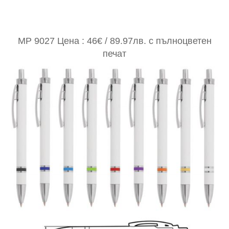
MP 9027 Цена : 46€ / 89.97лв. с пълноцветен
печат