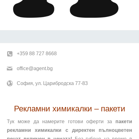
+359 88 727 8668
office@agent.bg
София, ул. Царибродска 77-83
Рекламни химикалки – пакети
Тук може да намерите готови оферти за
пакети
рекламни химикалки с директен пълноцветен
печат включен в цената!
Без губене на време в