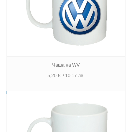
Чаша на WV
5,20
€
/ 10.17 лв.