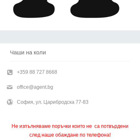
Чаши на коли
+359 88 727 8668
office@agent.bg
София, ул. Царибродска 77-83
Не изпълняваме поръчки които не са потвърдени
след наше обаждане по телефона!