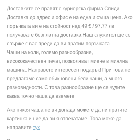
Доставките се правят с куриерска фирма Спиди.
Доставка до адрес и офис е на една и съща цена. Ако
поръчката ви е на стойност над 49 € / 97.77 лв.
получавате безплатна доставка.Наш служител ще се
свърже с вас преди да ви пратим поръчката.
Чаши на коли, голямо разнообразие,
висококачествен печат, позволяват миене в миялна
машина. Направете интересен подарък! При това не
предлагаме само обикновени бели чаши, а много
разновидности. С това разнообразие ще се чудите
каква точно чаша да вземете!
Ако никоя чаша не ви допада можете да ни пратите
картинка и ние да ви я отпечатаме. Това може да
направите
тук