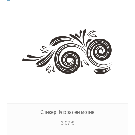
Стикер Флорален мотив
3,07
€