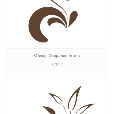
Стикер Флорален мотив
3,07
€