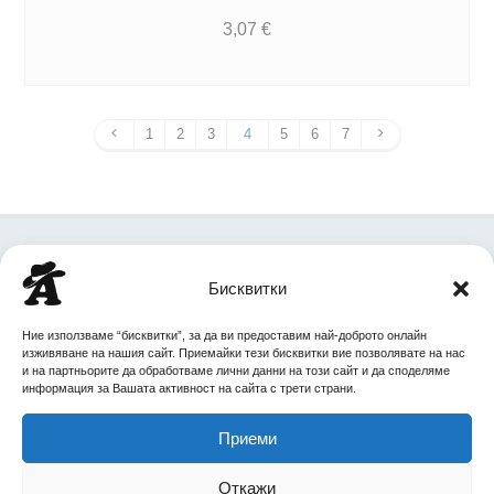
3,07
€
1
2
3
4
5
6
7
+359 88 727 8668
Бисквитки
office@agent.bg
Ние използваме “бисквитки”, за да ви предоставим най-доброто онлайн
изживяване на нашия сайт. Приемайки тези бисквитки вие позволявате на нас
София, ул. Царибродска 77-83
и на партньорите да обработваме лични данни на този сайт и да споделяме
информация за Вашата активност на сайта с трети страни.
Приеми
Copyright © 2016 Red Line Group ltd.
Откажи