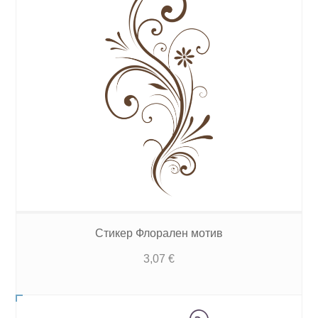
Стикер Флорален мотив
3,07
€