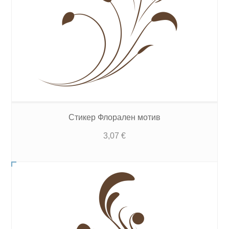
Стикер Флорален мотив
3,07
€