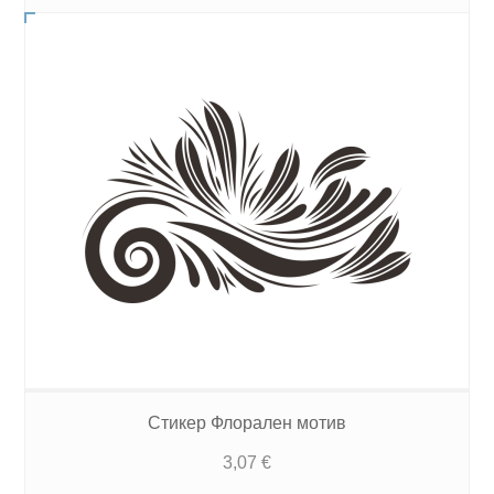
Стикер Флорален мотив
3,07
€