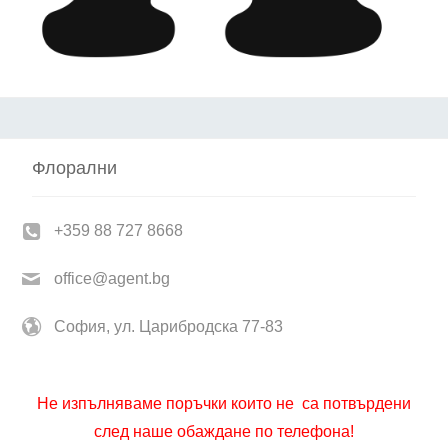
Флорални
+359 88 727 8668
office@agent.bg
София, ул. Царибродска 77-83
Не изпълняваме поръчки които не са потвърдени
след наше обаждане по телефона!