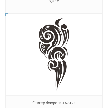
3,07
€
Стикер Флорален мотив