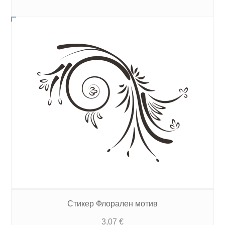
Стикер Флорален мотив
3,07
€