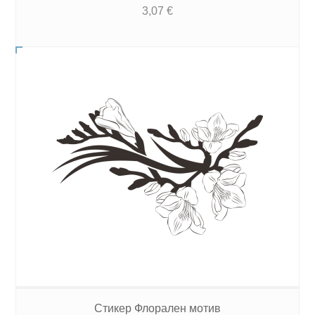
3,07
€
Стикер Флорален мотив