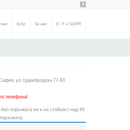
такт
Блог
За нас
О. У. и GDPR
София, ул. Царибродска 77-83
по телефона!
Ако поръчката ви е на стойност над 49
 поръчката.