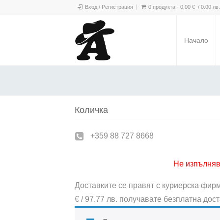
Вход / Регистрация
0 продукта -
0,00
€
/ 0.00 лв.
Начало
Количка
+359 88 727 8668
Не изпълняв
Доставките се правят с куриерска фирм
€ / 97.77 лв. получавате безплатна до