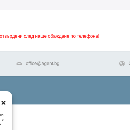
.
потвърдени след наше обаждане по телефона!
office@agent.bg
ане
ите
а