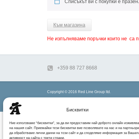
Списъкът ви с покупки е празен
Към магазина
Не изпълняваме поръчки които не са 
+359 88 727 8668
Copyright © 2016 Red Line Group ltd.
Бисквитки
Ние използваме “бисквитки”, за да ви предоставим най-доброто онлайн изживяв
на нашия сайт. Приемайки тези бисквитки вие позволявате на нас и на партньор
да обработваме лични данни на този сайт и да споделяме информация за Вашат
активност на сайта с трети страни.